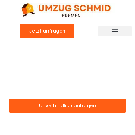
Zum
Inhalt
springen
Jetzt anfragen
Umzugsunternehmen Bremen
Umzugsservice Bremen
Günstiger Valladolid Umzug
Umzug Bremen
Valladolid
Unverbindlich anfragen
Weitere Informationen