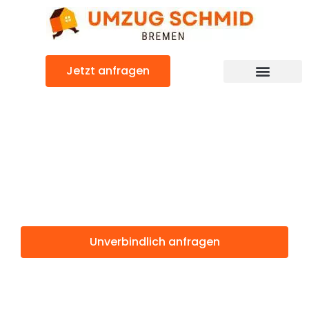
Zum
Inhalt
springen
Jetzt anfragen
Umzugsunternehmen Bremen
Umzugsservice Bremen
Günstiger Coruña Umzug
Umzug Bremen
Coruña
Unverbindlich anfragen
Weitere Informationen