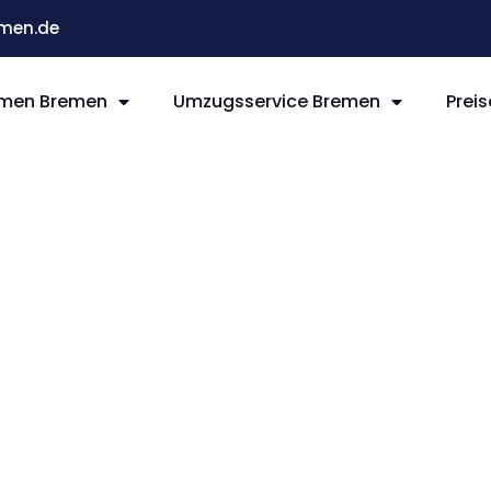
men.de
men Bremen
Umzugsservice Bremen
Preis
remen