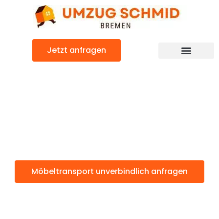
Zum
Inhalt
springen
Jetzt anfragen
Umzugsunternehmen Bremen
Umzugsservice Bremen
Möbeltransport: Günstig & schnell
Möbeltransport
Bremen
Möbeltransport unverbindlich anfragen
Weitere Informationen