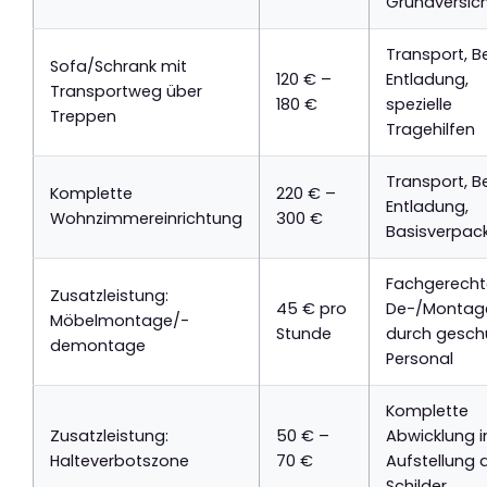
Grundversic
Transport, B
Sofa/Schrank mit
120 € –
Entladung,
Transportweg über
180 €
spezielle
Treppen
Tragehilfen
Transport, B
Komplette
220 € –
Entladung,
Wohnzimmereinrichtung
300 €
Basisverpac
Fachgerecht
Zusatzleistung:
45 € pro
De-/Montag
Möbelmontage/-
Stunde
durch gesch
demontage
Personal
Komplette
Zusatzleistung:
50 € –
Abwicklung in
Halteverbotszone
70 €
Aufstellung 
Schilder