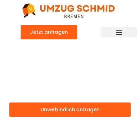
Zum
Inhalt
springen
Jetzt anfragen
Umzugsunternehmen Bremen
Umzugsservice Bremen
Günstiger Sevilla Umzug
Umzug Bremen
Sevilla
Unverbindlich anfragen
Weitere Informationen