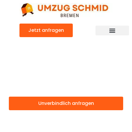
Zum
Inhalt
springen
Jetzt anfragen
Umzugsunternehmen Bremen
Umzugsservice Bremen
Günstiger Saragossa Umzug
Umzug Bremen
Saragossa
Unverbindlich anfragen
Weitere Informationen