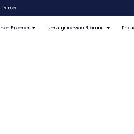
men.de
men Bremen
Umzugsservice Bremen
Preis
remen
nd