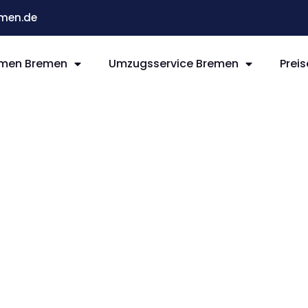
men.de
men Bremen
Umzugsservice Bremen
Preis
remen