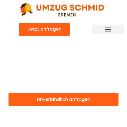
Zum
Inhalt
springen
Jetzt anfragen
Umzugsunternehmen Bremen
Umzugsservice Bremen
Günstiger Rostock Umzug
Umzug Bremen
Rostock
Unverbindlich anfragen
Weitere Informationen