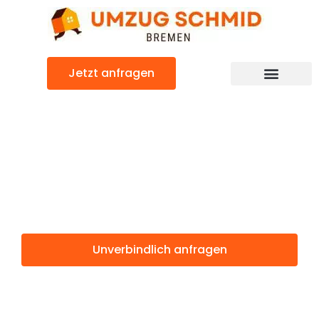
Zum
Inhalt
springen
Jetzt anfragen
Umzugsunternehmen Bremen
Umzugsservice Bremen
Günstiger Mülheim Umzug
Umzug Bremen
Mülheim
Unverbindlich anfragen
Weitere Informationen