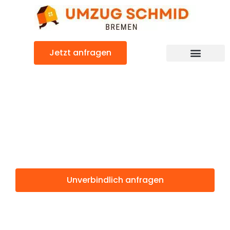
Zum
Inhalt
springen
Jetzt anfragen
Umzugsunternehmen Bremen
Umzugsservice Bremen
Günstiger Nürnberg Umzug
Umzug Bremen
Nürnberg
Unverbindlich anfragen
Weitere Informationen