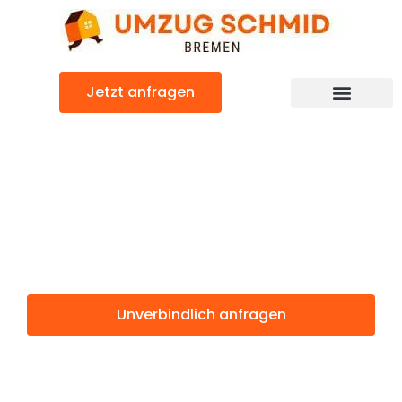
Zum
Inhalt
springen
Jetzt anfragen
Umzugsunternehmen Bremen
Umzugsservice Bremen
Günstiger Trier Umzug
Umzug Bremen
Trier
Unverbindlich anfragen
Weitere Informationen