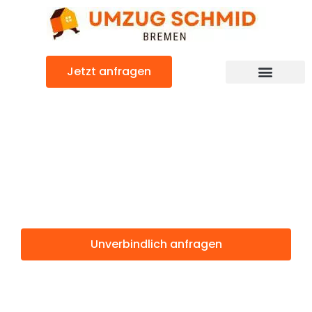
Zum
Inhalt
springen
Jetzt anfragen
Umzugsunternehmen Bremen
Umzugsservice Bremen
Günstiger Leipzig Umzug
Umzug Bremen
Leipzig
Unverbindlich anfragen
Weitere Informationen