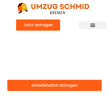
Zum
Inhalt
springen
Jetzt anfragen
Umzugsunternehmen Bremen
Umzugsservice Bremen
Günstiger Tyneside Umzug
Umzug Bremen
Tyneside
Unverbindlich anfragen
Weitere Informationen