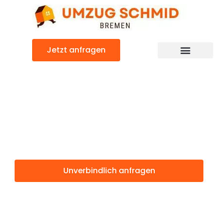
Zum
Inhalt
springen
Jetzt anfragen
Umzugsunternehmen Bremen
Umzugsservice Bremen
Günstiger Belfast Umzug
Umzug Bremen
Belfast
Unverbindlich anfragen
Weitere Informationen