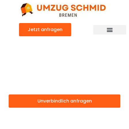
Zum
Inhalt
springen
Jetzt anfragen
Umzugsunternehmen Bremen
Umzugsservice Bremen
Günstiger Bristol Umzug
Umzug Bremen
Bristol
Unverbindlich anfragen
Weitere Informationen