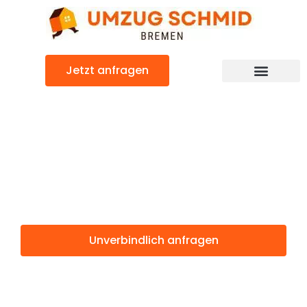
Zum
Inhalt
springen
Jetzt anfragen
Umzugsunternehmen Bremen
Umzugsservice Bremen
Günstiger Sale Umzug
Umzug Bremen
Sale
Unverbindlich anfragen
Weitere Informationen