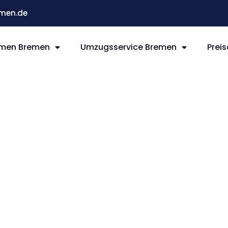
men.de
men Bremen
Umzugsservice Bremen
Preis
remen