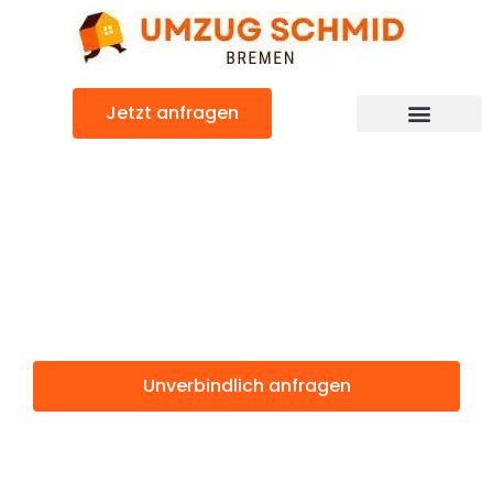
Zum
Inhalt
springen
Jetzt anfragen
Umzugsunternehmen Bremen
Umzugsservice Bremen
Günstiger Southampton Umzug
Umzug Bremen
Southampton
Unverbindlich anfragen
Weitere Informationen