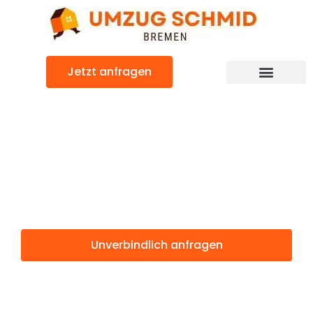
Zum
Inhalt
springen
Jetzt anfragen
Umzugsunternehmen Bremen
Umzugsservice Bremen
Günstiger Torbay Umzug
Umzug Bremen
Torbay
Unverbindlich anfragen
Weitere Informationen