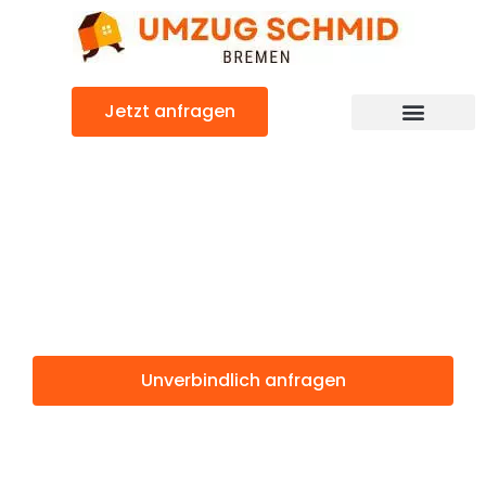
Zum
Inhalt
springen
Jetzt anfragen
Umzugsunternehmen Bremen
Umzugsservice Bremen
Günstiger Sakarya Umzug
Umzug Bremen
Sakarya
Unverbindlich anfragen
Weitere Informationen