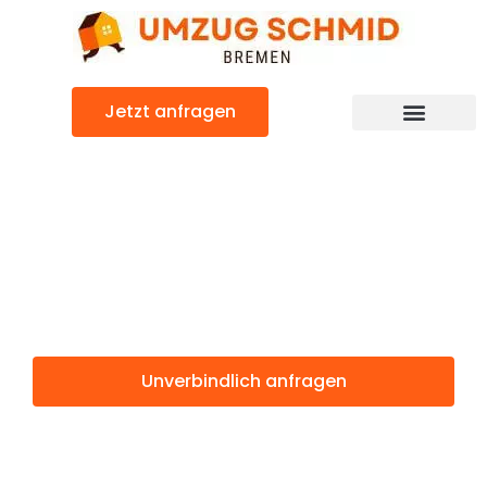
Zum
Inhalt
springen
Jetzt anfragen
Umzugsunternehmen Bremen
Umzugsservice Bremen
Günstiger Sanliurfa Umzug
Umzug Bremen
Sanliurfa
Unverbindlich anfragen
Weitere Informationen