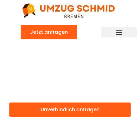
Zum
Inhalt
springen
Jetzt anfragen
Umzugsunternehmen Bremen
Umzugsservice Bremen
Günstiger Corum Umzug
Umzug Bremen
Corum
Unverbindlich anfragen
Weitere Informationen