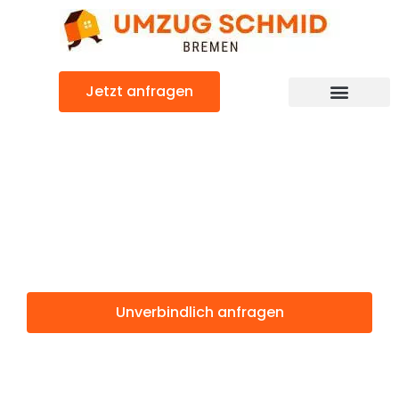
Zum
Inhalt
springen
Jetzt anfragen
Umzugsunternehmen Bremen
Umzugsservice Bremen
Günstiger Batman Umzug
Umzug Bremen
Batman
Unverbindlich anfragen
Weitere Informationen