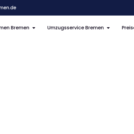
men.de
men Bremen
Umzugsservice Bremen
Preis
remen