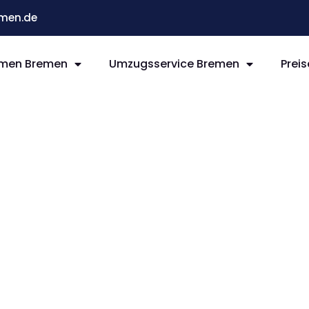
men.de
men Bremen
Umzugsservice Bremen
Preis
remen