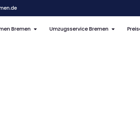
men.de
men Bremen
Umzugsservice Bremen
Preis
remen