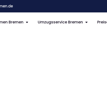
men.de
men Bremen
Umzugsservice Bremen
Preis
remen
n