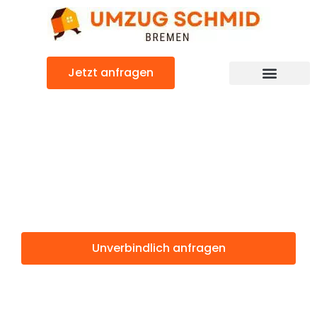
Zum
Inhalt
springen
Jetzt anfragen
Umzugsunternehmen Bremen
Umzugsservice Bremen
Günstiger Szeged Umzug
Umzug Bremen
Szeged
Unverbindlich anfragen
Weitere Informationen