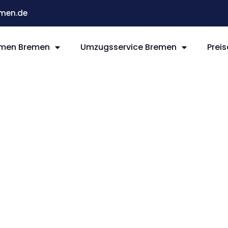
men.de
men Bremen
Umzugsservice Bremen
Preis
remen