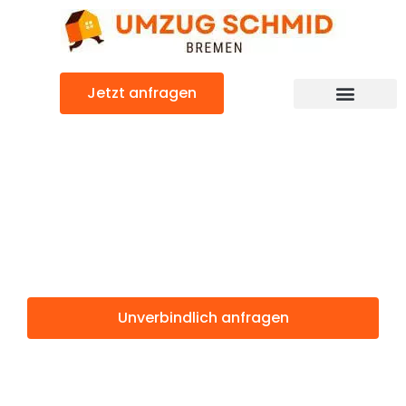
Zum
Inhalt
springen
Jetzt anfragen
Umzugsunternehmen Bremen
Umzugsservice Bremen
Günstiger Pitesti Umzug
Umzug Bremen
Pitesti
Unverbindlich anfragen
Weitere Informationen