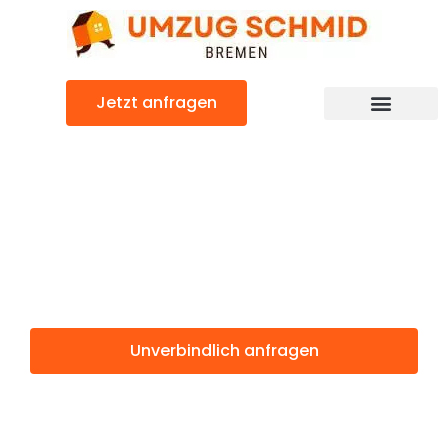
Zum
Inhalt
springen
Jetzt anfragen
Umzugsunternehmen Bremen
Umzugsservice Bremen
Günstiger Iasi Umzug
Umzug Bremen
Iasi
Unverbindlich anfragen
Weitere Informationen