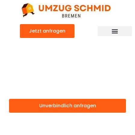
Zum
Inhalt
springen
Jetzt anfragen
Umzugsunternehmen Bremen
Umzugsservice Bremen
Günstiger Wels Umzug
Umzug Bremen
Wels
Unverbindlich anfragen
Weitere Informationen