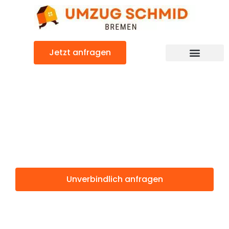
Zum
Inhalt
springen
Jetzt anfragen
Umzugsunternehmen Bremen
Umzugsservice Bremen
Günstiger Salzburg Umzug
Umzug Bremen
Salzburg
Unverbindlich anfragen
Weitere Informationen