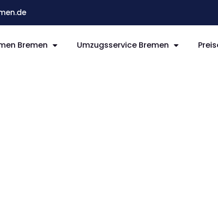
men.de
men Bremen
Umzugsservice Bremen
Preis
remen