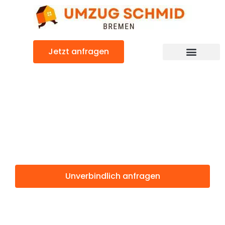
Zum
Inhalt
springen
Jetzt anfragen
Umzugsunternehmen Bremen
Umzugsservice Bremen
Günstiger Leoben Umzug
Umzug Bremen
Leoben
Unverbindlich anfragen
Weitere Informationen