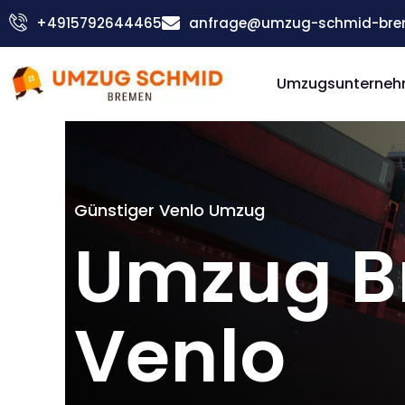
Zum
+4915792644465
anfrage@umzug-schmid-bre
Inhalt
springen
Umzugsunterneh
Günstiger Venlo Umzug
Umzug B
Venlo