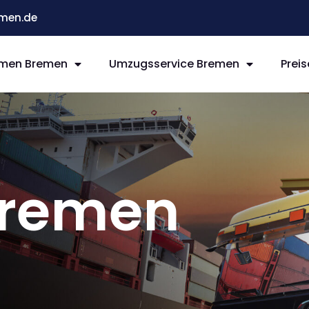
men.de
men Bremen
Umzugsservice Bremen
Preis
remen