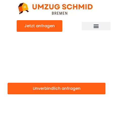
Zum
Inhalt
springen
Jetzt anfragen
Umzugsunternehmen Bremen
Umzugsservice Bremen
Günstiger Luxemburg Umzug
Umzug Bremen
Luxemburg
Unverbindlich anfragen
Weitere Informationen