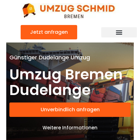
Zum
Inhalt
springen
Jetzt anfragen
Umzugsunternehmen Bremen
Umzugsservice Bremen
Günstiger Dudelange Umzug
Umzug Bremen
Dudelange
Unverbindlich anfragen
Weitere Informationen