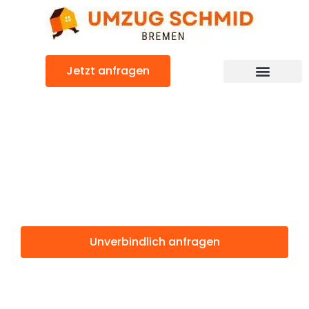
Zum
Inhalt
springen
Jetzt anfragen
Umzugsunternehmen Bremen
Umzugsservice Bremen
Günstiger Haarlemmermeer Umzug
Umzug Bremen
Haarlemmermee
Unverbindlich anfragen
Weitere Informationen