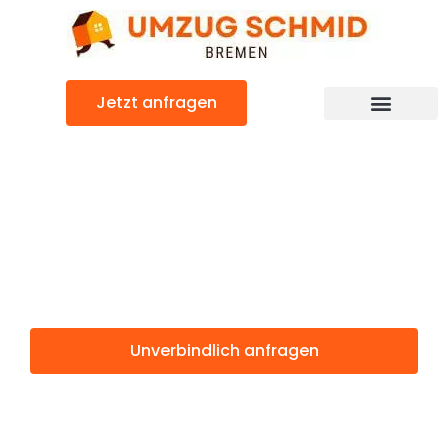
Zum
Inhalt
springen
Jetzt anfragen
Umzugsunternehmen Bremen
Umzugsservice Bremen
Günstiger Zaanstad Umzug
Umzug Bremen
Zaanstad
Unverbindlich anfragen
Weitere Informationen