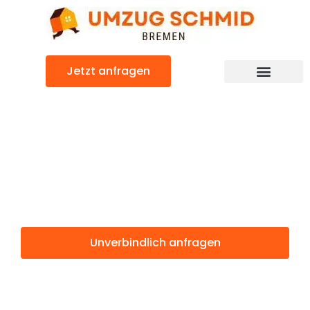
Zum
Inhalt
springen
Jetzt anfragen
Umzugsunternehmen Bremen
Umzugsservice Bremen
Günstiger Zoetermeer Umzug
Umzug Bremen
Zoetermeer
Unverbindlich anfragen
Weitere Informationen