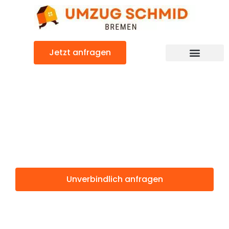
Zum
Inhalt
springen
Jetzt anfragen
Umzugsunternehmen Bremen
Umzugsservice Bremen
Günstiger Tartu Umzug
Umzug Bremen
Tartu
Unverbindlich anfragen
Weitere Informationen