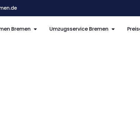
men.de
men Bremen
Umzugsservice Bremen
Preis
remen