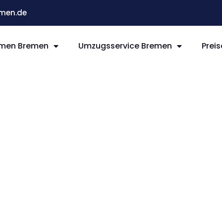
men.de
men Bremen
Umzugsservice Bremen
Preis
remen