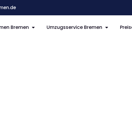
men.de
men Bremen
Umzugsservice Bremen
Preis
remen