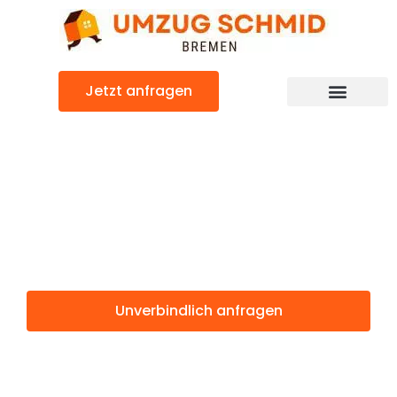
Zum
Inhalt
springen
Jetzt anfragen
Umzugsunternehmen Bremen
Umzugsservice Bremen
Günstiger Split Umzug
Umzug Bremen
Split
Unverbindlich anfragen
Weitere Informationen