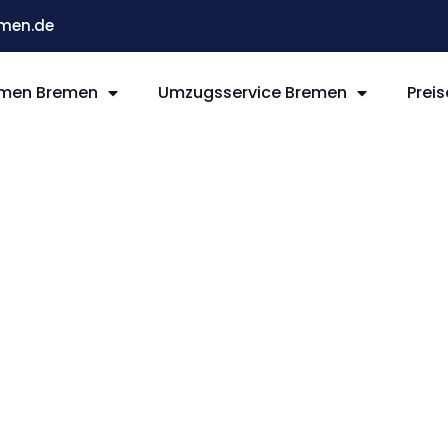
men.de
men Bremen
Umzugsservice Bremen
Preis
remen