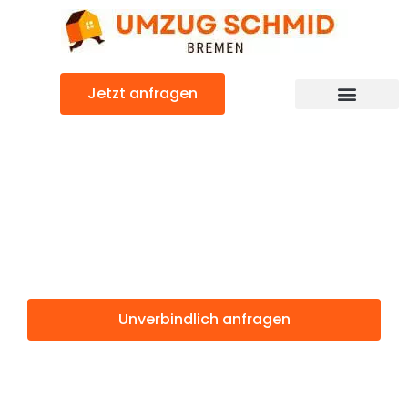
Zum
Inhalt
springen
Jetzt anfragen
Umzugsunternehmen Bremen
Umzugsservice Bremen
Günstiger Smederevo Umzug
Umzug Bremen
Smederevo
Unverbindlich anfragen
Weitere Informationen