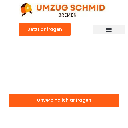
Zum
Inhalt
springen
Jetzt anfragen
Umzugsunternehmen Bremen
Umzugsservice Bremen
Günstiger Leskovac Umzug
Umzug Bremen
Leskovac
Unverbindlich anfragen
Weitere Informationen